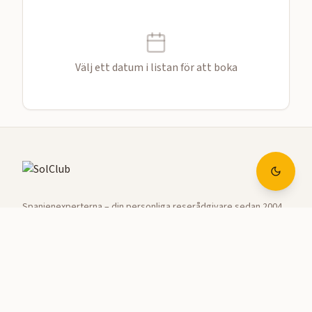
Välj ett datum i listan för att boka
Spanienexperterna – din personliga reserådgivare sedan 2004.
Vi paketerar skräddarsydda resor till Spaniens soligaste hörn.
Kontor i Sverige
SolClub (C/O Travel Experts AB)
Birger Jarlsgatan 2