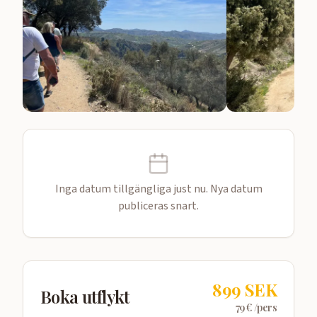
Inga datum tillgängliga just nu. Nya datum
publiceras snart.
899
SEK
Boka utflykt
79
€ /pers