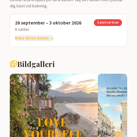
dig bäst vid bokning.
26 september
–
3 oktober 2026
3
platser kvar
8
nätter
Boka detta datum →
Bildgalleri