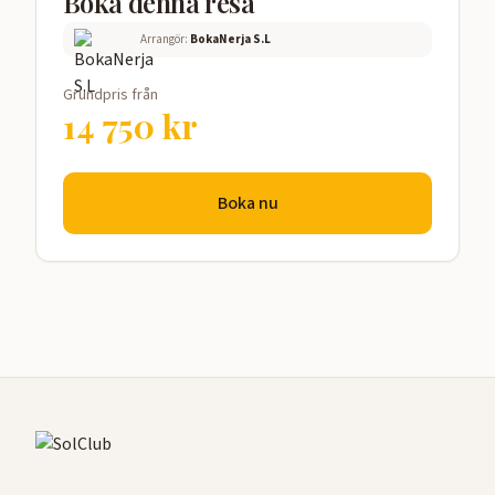
Boka denna resa
Arrangör:
BokaNerja S.L
Grundpris från
14 750
kr
Boka nu