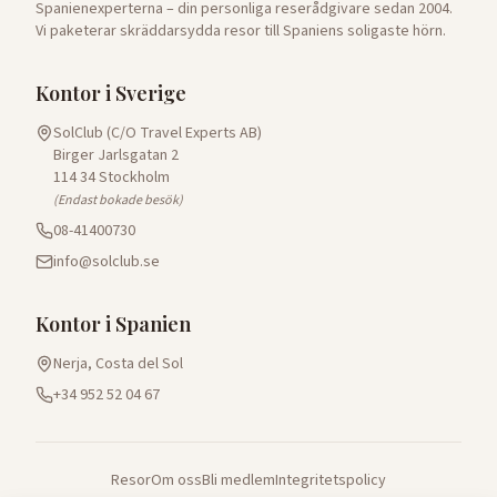
Spanienexperterna – din personliga reserådgivare sedan 2004.
Vi paketerar skräddarsydda resor till Spaniens soligaste hörn.
Kontor i Sverige
SolClub (C/O Travel Experts AB)
Birger Jarlsgatan 2
114 34 Stockholm
(Endast bokade besök)
08-41400730
info@solclub.se
Kontor i Spanien
Nerja, Costa del Sol
+34 952 52 04 67
Resor
Om oss
Bli medlem
Integritetspolicy