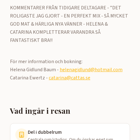
KOMMENTARER FRÅN TIDIGARE DELTAGARE - ”DET
ROLIGASTE JAG GJORT - EN PERFEKT MIX - SÅ MYCKET
GOD MAT & HÄRLIGA NYA VÄNNER - HELENA &
CATARINA KOMPLETTERAR VARANDRA SÅ
FANTASTISKT BRA!!
För mer information och bokning:
Helena Gidlund Baum -
helenagidlund@hotmail.com
Catarina Ewertz -
catarina@cattas.se
Vad ingår i resan
Del i dubbelrum
Centrala rum/studios. Om du önskar eget rum