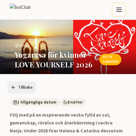
Nerja
Yogaresa för kvinnor -
SISTA
CHANSEN
LOVE YOURSELF 2026
Tillbaka
1
tillgängliga datum
8
nätter
Följ med på en inspirerande vecka fylld av sol,
gemenskap, rörelse och återhämtning i vackra
Nerja. Under 2026 firar Helena & Catarina dessutom