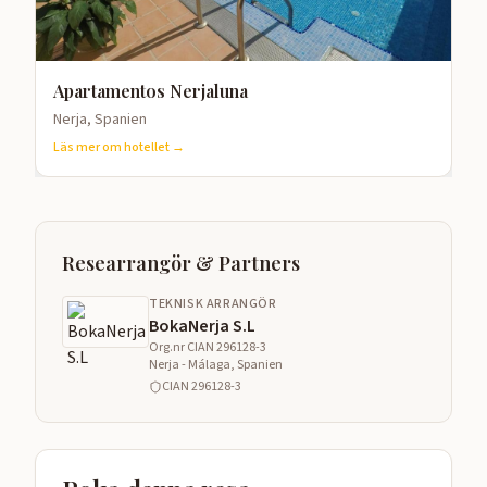
Apartamentos Nerjaluna
Nerja, Spanien
Läs mer om hotellet →
Researrangör & Partners
TEKNISK ARRANGÖR
BokaNerja S.L
Org.nr
CIAN 296128-3
Nerja - Málaga, Spanien
CIAN 296128-3