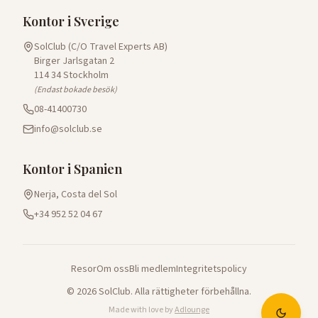
Kontor i Sverige
SolClub (C/O Travel Experts AB)
Birger Jarlsgatan 2
114 34 Stockholm
(Endast bokade besök)
08-41400730
info@solclub.se
Kontor i Spanien
Nerja, Costa del Sol
+34 952 52 04 67
Resor
Om oss
Bli medlem
Integritetspolicy
©
2026
SolClub. Alla rättigheter förbehållna.
Made with love by
Adlounge